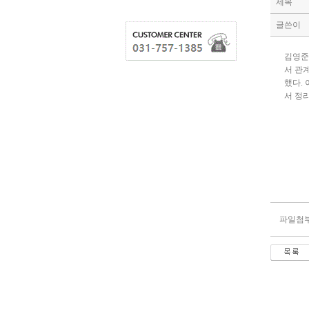
제목
글쓴이
김영준
서 관
했다.
서 정
파일첨부