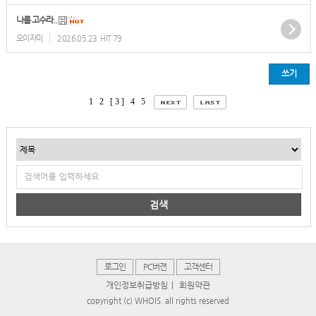
나름 고수라..
오이자미
2026.05.23
HIT 79
쓰기
1
2
[ 3 ]
4
5
검색
로그인
PC버젼
고객센터
개인정보취급방침
|
회원약관
copyright (c) WHOIS. all rights reserved