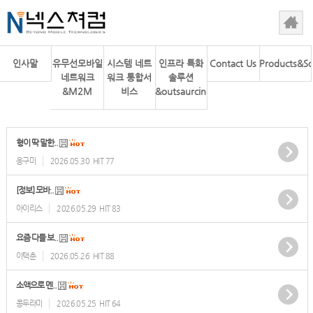
인사말
유무선모바일
시스템 네트
인프라 특화
Contact Us
Products&So
네트워크
워크 통합서
솔루션
&M2M
비스
&outsaurcing
형이 딱 말한..
옹구미
2026.05.30
HIT 77
[정보] 모바..
아이리스
2026.05.29
HIT 83
요즘 다들 보..
이택춘
2026.05.26
HIT 88
소액으로 멘..
콩두라미
2026.05.25
HIT 64