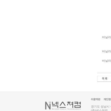
바닐라
바닐라
바닐라
경기도 성남시 수
(주)넥스쳐컴