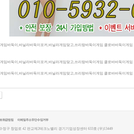
게임바둑이,바닐라바둑이포커,바닐라게임맞고,쓰리랑바둑이게임 클로바바둑이게임
게임바둑이,바닐라바둑이포커,바닐라게임맞고,쓰리랑바둑이게임 클로바바둑이게임
게임바둑이,바닐라바둑이포커,바닐라게임맞고,쓰리랑바둑이게임 클로바바둑이게임
정구 창업로 42 판교제2테크노밸리 경기기업성장센터 633호 (우)13449