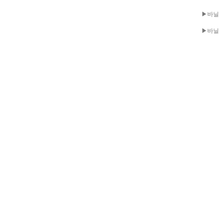
▶바닐
▶바닐