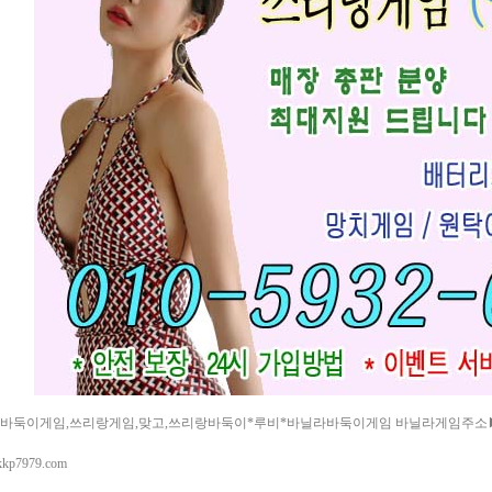
바둑이게임,쓰리랑게임,맞고,쓰리랑바둑이*루비*바닐라바둑이게임 바닐라게임주
/kkp7979.com